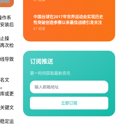
中国台球在2017年世界运动会实现历史
操作系
性突破创造参赛以来最佳战绩引发关注
安装后
67 阅读
止操
再次检
线导致
订阅推送
第一时间获取最新资讯
名文
理。
库或更
立即订阅
关键文
稳定运