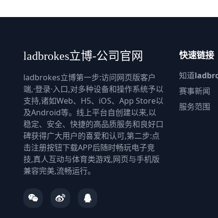
快速链接
ladbrokes立博-公司官网
知道
ladb
ladbrokes立博第一步:访问网页版客户
端,·登录·入口,对多种设备和操作系统予以
赛事新闻
支持,诸如Web、H5、iOS、App Store以
服务范围
及Android等。线上平台自创建以来,以
稳定、安全、快捷的高品质服务和良好口
碑获得广大用户的喜爱和认可,第二步:点
击注册按钮下载APP后随时畅玩电子竞
技,真人互动与体育类游戏,网页与手机版
兼容完美,流畅运行。