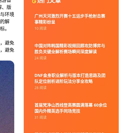
热门文章
网游冒
解、版
与环境
广州天河激烈开赛十五运步手枪射击赛
的解
事精彩纷呈
标。
10 阅读
，避免
中国对阵韩国精彩视频回顾攻防博弈与
，避免
胜负关键全解析赛场瞬间深度解读
24 阅读
DNF金身职业解析与版本打造思路及团
队定位剖析进阶玩法分享全攻略
28 阅读
首届梵净山西线登高赛圆满落幕 60余位
国内外精英选手同场竞技
31 阅读