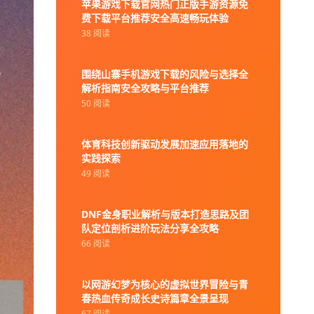
苹果游戏下载官网热门正版手游资源免
费下载平台推荐安全高速畅玩体验
38 阅读
围绕山寨手机游戏下载的风险与选择全
解析指南安全攻略与平台推荐
50 阅读
体育科技创新驱动发展加速应用落地的
实践探索
49 阅读
DNF金身职业解析与版本打造思路及团
队定位剖析进阶玩法分享全攻略
66 阅读
以网游幻梦为核心的虚拟世界冒险与青
春热血传奇成长史诗篇章全景呈现
67 阅读