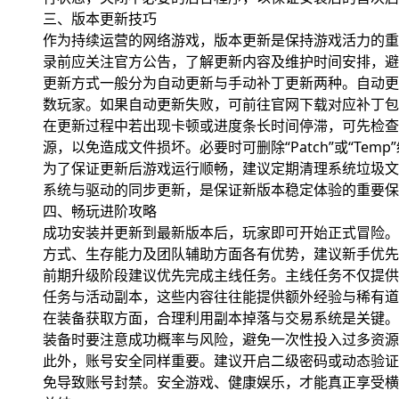
三、版本更新技巧
作为持续运营的网络游戏，版本更新是保持游戏活力的重
录前应关注官方公告，了解更新内容及维护时间安排，避
更新方式一般分为自动更新与手动补丁更新两种。自动更
数玩家。如果自动更新失败，可前往官网下载对应补丁包
在更新过程中若出现卡顿或进度条长时间停滞，可先检查
源，以免造成文件损坏。必要时可删除“Patch”或“Te
为了保证更新后游戏运行顺畅，建议定期清理系统垃圾文
系统与驱动的同步更新，是保证新版本稳定体验的重要保
四、畅玩进阶攻略
成功安装并更新到最新版本后，玩家即可开始正式冒险。
方式、生存能力及团队辅助方面各有优势，建议新手优先
前期升级阶段建议优先完成主线任务。主线任务不仅提供
任务与活动副本，这些内容往往能提供额外经验与稀有道
在装备获取方面，合理利用副本掉落与交易系统是关键。
装备时要注意成功概率与风险，避免一次性投入过多资源
此外，账号安全同样重要。建议开启二级密码或动态验证
免导致账号封禁。安全游戏、健康娱乐，才能真正享受横